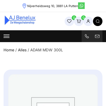
Skip
Nijverheidsweg 10, 3881 LA Putten
to
content
0
0
Weegschalenshop | Precisieweegschalen & Industriële
Weegoplossingen
Home
/
Alles
/ ADAM MDW 300L