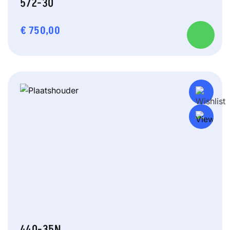
572-30
€
750,00
440-35N