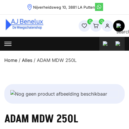
Skip
Nijverheidsweg 10, 3881 LA Putten
to
content
0
0
Weegschalenshop | Precisieweegschalen & Industriële
Weegoplossingen
Home
/
Alles
/ ADAM MDW 250L
ADAM MDW 250L