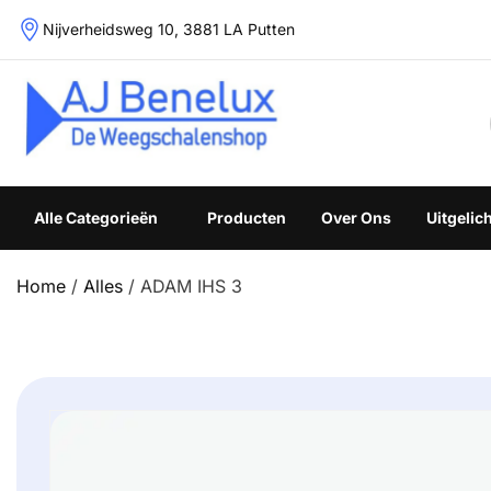
Skip
Nijverheidsweg 10, 3881 LA Putten
to
content
Weegschalenshop | Precisieweegschalen & Industriële W
Alle Categorieën
Producten
Over Ons
Uitgelic
Home
/
Alles
/ ADAM IHS 3