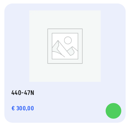
440-47N
€
300,00