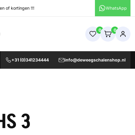
 of kortingen !!!
WhatsApp
0
0
+31 (0)341234444
info@deweegschalenshop.nl
HS 3