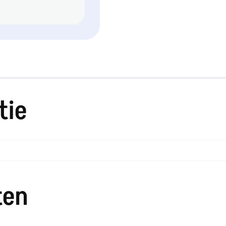
tie
ten