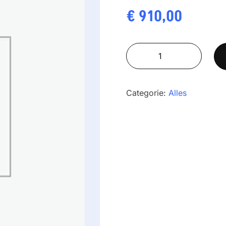
€
910,00
ADAM
IHS
3
aantal
Categorie:
Alles