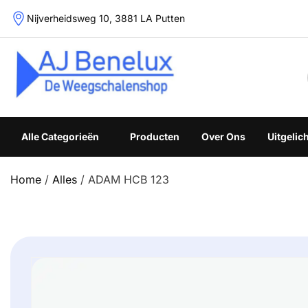
Skip
Nijverheidsweg 10, 3881 LA Putten
to
content
Weegschalenshop | Precisieweegschalen & Industriële W
Alle Categorieën
Producten
Over Ons
Uitgelic
Home
/
Alles
/ ADAM HCB 123