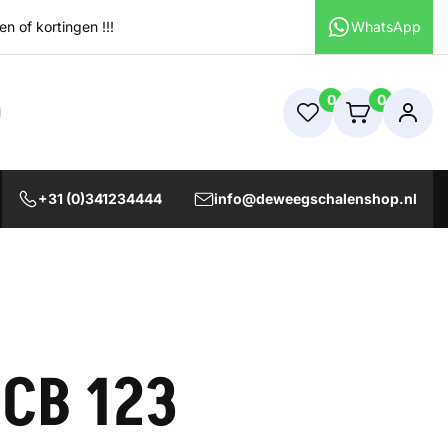
 of kortingen !!!
WhatsApp
0
0
+31 (0)341234444
info@deweegschalenshop.nl
CB 123