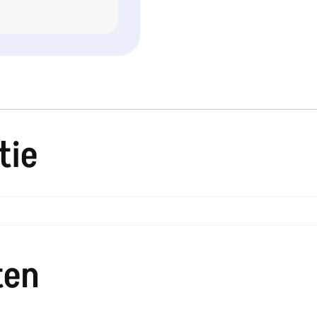
tie
ten