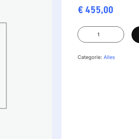
€
455,00
ADAM
HCB
123
aantal
Categorie:
Alles