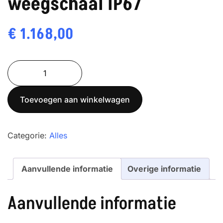
weegschaal IP67
€
1.168,00
ADAM
GGF-
75H
Toevoegen aan winkelwagen
RVS
weegschaal
IP67
Categorie:
Alles
aantal
Aanvullende informatie
Overige informatie
Aanvullende informatie