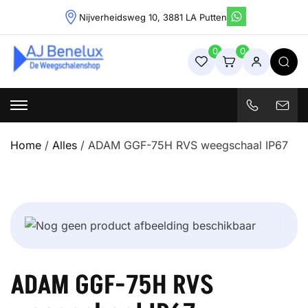
Skip
Nijverheidsweg 10, 3881 LA Putten
to
content
0
0
Weegschalenshop | Precisieweegschalen & Industriële
Weegoplossingen
Home
/
Alles
/ ADAM GGF-75H RVS weegschaal IP67
ADAM GGF-75H RVS