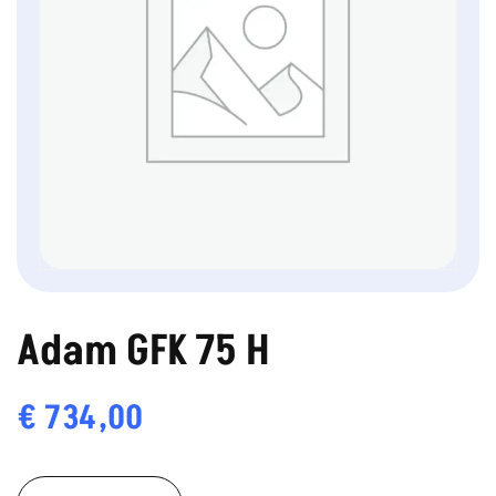
Adam GFK 75 H
€
734,00
Adam