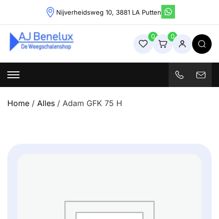
Skip
Nijverheidsweg 10, 3881 LA Putten
to
content
0
0
Weegschalenshop | Precisieweegschalen & Industriële
Weegoplossingen
Home
/
Alles
/ Adam GFK 75 H