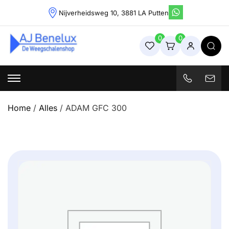
Skip
Nijverheidsweg 10, 3881 LA Putten
to
content
0
0
Weegschalenshop | Precisieweegschalen & Industriële
Weegoplossingen
Home
/
Alles
/ ADAM GFC 300