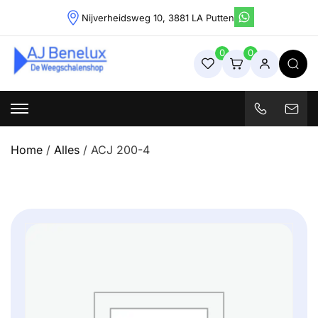
Skip
Nijverheidsweg 10, 3881 LA Putten
to
content
0
0
Weegschalenshop | Precisieweegschalen & Industriële
Weegoplossingen
Home
/
Alles
/ ACJ 200-4