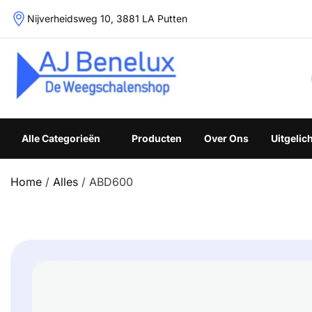
Skip
Nijverheidsweg 10, 3881 LA Putten
to
content
Weegschalenshop | Precisieweegschalen & Industriële W
Alle Categorieën
Producten
Over Ons
Uitgelic
Home
/
Alles
/ ABD600