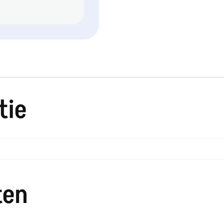
tie
ten