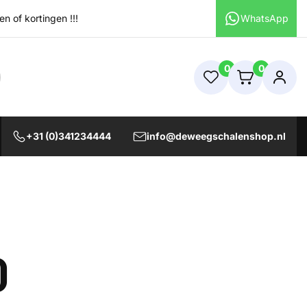
 of kortingen !!!
WhatsApp
0
0
+31 (0)341234444
info@deweegschalenshop.nl
0