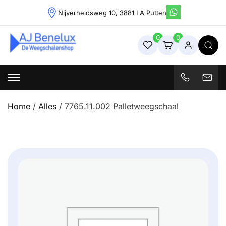
Skip
Nijverheidsweg 10, 3881 LA Putten
to
content
0
0
Weegschalenshop | Precisieweegschalen & Industriële
Weegoplossingen
Home
/
Alles
/ 7765.11.002 Palletweegschaal